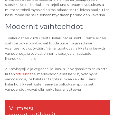
suosikki. Se on herkullinen tarjoiltuna suoraan savustuksesta,
mutta se toimii myös erilaisissa salaateissa tai leivän päällä. Ei se
hassumpaa ole sellaisenaan myöskään perunoiden kaverina.
Modernit vaihtoehdot
1. Kalaruoat eri kulttuureista: kalaruoat eri kulttuureista, kuten
sushi tai poke bowl, voivat tuoda uuden ja jännittävän
vivahteen joulupöytään. Nämä ruoat ovat raikkaita ja kevyitä
vaihtoehtoja ja sopivat erinomaisesti joulun raskaiden
liharuokien rinnalle.
2. Kasvissyöjille ja vegaaneille: kasvis- ja vegaaniversiot kalasta,
kuten
tofusushit
tai merileväpohjaiset herkut, ovat hyviä
vaihtoehtoja, jos halutaan tarjota ruokaa kaikille. Lisäksi
kalankorvikkeet, kuten sieni- tai palkokasvispohjaiset
vaihtoehdot, voivat olla herkullisia ja ravitsevia.
Artikkelien
Mukavat vaatteet kalastusreissulle aim.fi-verkkokaupasta
Viimeisi
Kalojen ruokavalio luonnossa ja akvaariossa
selaus
mmät artikkelit