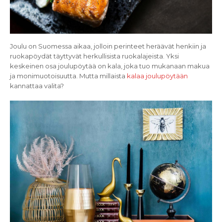
Joulu on Suomessa aikaa, jolloin perinteet heräävät henkiin ja
ruokapöydät täyttyvät herkullisista ruokalajeista. Yksi
keskeinen osa joulupöytää on kala, joka tuo mukanaan makua
ja monimuotoisuutta. Mutta millaista
kalaa joulupöytään
kannattaa valita?