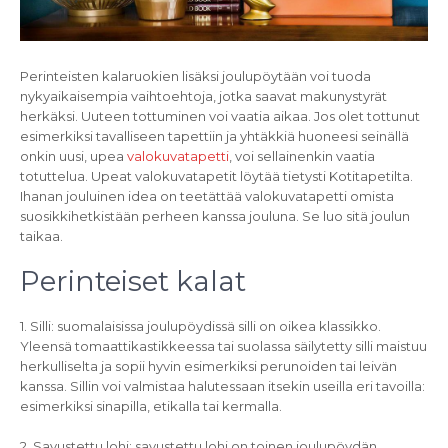
Perinteisten kalaruokien lisäksi joulupöytään voi tuoda
nykyaikaisempia vaihtoehtoja, jotka saavat makunystyrät
herkäksi. Uuteen tottuminen voi vaatia aikaa. Jos olet tottunut
esimerkiksi tavalliseen tapettiin ja yhtäkkiä huoneesi seinällä
onkin uusi, upea
valokuvatapetti
, voi sellainenkin vaatia
totuttelua. Upeat valokuvatapetit löytää tietysti Kotitapetilta.
Ihanan jouluinen idea on teetättää valokuvatapetti omista
suosikkihetkistään perheen kanssa jouluna. Se luo sitä joulun
taikaa.
Perinteiset kalat
1. Silli: suomalaisissa joulupöydissä silli on oikea klassikko.
Yleensä tomaattikastikkeessa tai suolassa säilytetty silli maistuu
herkulliselta ja sopii hyvin esimerkiksi perunoiden tai leivän
kanssa. Sillin voi valmistaa halutessaan itsekin useilla eri tavoilla:
esimerkiksi sinapilla, etikalla tai kermalla.
2. Savustettu lohi: savustettu lohi on toinen joulupöydän