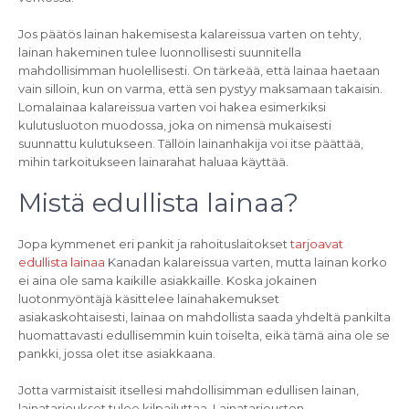
Jos päätös lainan hakemisesta kalareissua varten on tehty,
lainan hakeminen tulee luonnollisesti suunnitella
mahdollisimman huolellisesti. On tärkeää, että lainaa haetaan
vain silloin, kun on varma, että sen pystyy maksamaan takaisin.
Lomalainaa kalareissua varten voi hakea esimerkiksi
kulutusluoton muodossa, joka on nimensä mukaisesti
suunnattu kulutukseen. Tällöin lainanhakija voi itse päättää,
mihin tarkoitukseen lainarahat haluaa käyttää.
Mistä edullista lainaa?
Jopa kymmenet eri pankit ja rahoituslaitokset
tarjoavat
edullista lainaa
Kanadan kalareissua varten, mutta lainan korko
ei aina ole sama kaikille asiakkaille. Koska jokainen
luotonmyöntäjä käsittelee lainahakemukset
asiakaskohtaisesti, lainaa on mahdollista saada yhdeltä pankilta
huomattavasti edullisemmin kuin toiselta, eikä tämä aina ole se
pankki, jossa olet itse asiakkaana.
Jotta varmistaisit itsellesi mahdollisimman edullisen lainan,
lainatarjoukset tulee kilpailuttaa. Lainatarjousten