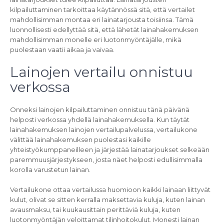
kilpailuttaminen tarkoittaa käytännössä sitä, että vertailet
mahdollisimman montaa eri lainatarjousta toisiinsa. Tämä
luonnollisesti edellyttää sitä, että lähetät lainahakemuksen
mahdollisimman monelle eri luotonmyöntäjälle, mikä
puolestaan vaatii aikaa ja vaivaa.
Lainojen vertailu onnistuu
verkossa
Onneksi lainojen kilpailuttaminen onnistuu tänä päivänä
helposti verkossa yhdellä lainahakemuksella. Kun täytät
lainahakemuksen lainojen vertailupalvelussa, vertailukone
välittää lainahakemuksen puolestasi kaikille
yhteistyökumppaneilleen ja järjestää lainatarjoukset selkeään
paremmuusjärjestykseen, josta näet helposti edullisimmalla
korolla varustetun lainan.
Vertailukone ottaa vertailussa huomioon kaikki lainaan liittyvät
kulut, olivat se sitten kerralla maksettavia kuluja, kuten lainan
avausmaksu, tai kuukausittain perittäviä kuluja, kuten
luotonmyöntäjän veloittamat tilinhoitokulut. Monesti lainan