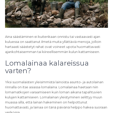
Aina säästäminen ei kuitenkaan onnistu tai vastaavasti ajan
kuluessa on saattanut ilmetä muita yllättäviä menoja, jolloin
hartaasti säästetyt rahat ovat voineet upota huomattavasti
ajankohtaisemman tai kiireellisemmän kulun kattamiseen.
Lomalainaa kalareissua
varten?
Yksi suomalaisten yleisimmistä lainoista asunto- ja autolainan
rinnalla on itse asiassa lomalaina. Lomalainaa haetaan niin
lomamatkojen varaamiseen kuin loman aikana tapahtuvien
kulujen kattamiseen. Lomalainan yleistyminen selittyy muun
muassa sillä, että lainan hakeminen on helpottunut
huomattavasti, ja lainaa on tänä päivänä helppo hakea suoraan
verkossa.