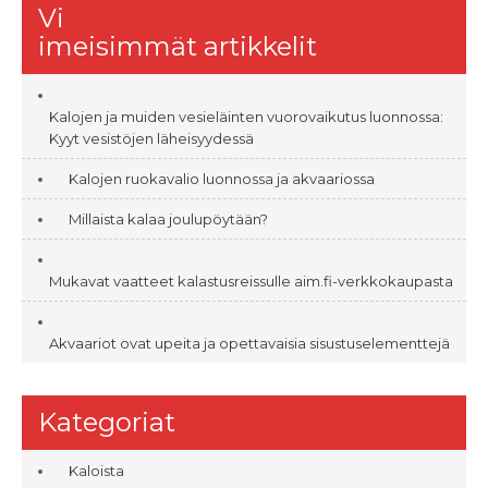
Vi
Akvaariot ovat upeita ja opettavaisia sisustuselementtejä
selaus
imeisimmät artikkelit
Kalojen ja muiden vesieläinten vuorovaikutus luonnossa:
Kyyt vesistöjen läheisyydessä
Kalojen ruokavalio luonnossa ja akvaariossa
Millaista kalaa joulupöytään?
Mukavat vaatteet kalastusreissulle aim.fi-verkkokaupasta
Akvaariot ovat upeita ja opettavaisia sisustuselementtejä
Kategoriat
Kaloista