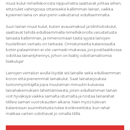
muut kulut nimelliskorosta riippumatta saattavat johtaa siihen,
että tulet vahingossa ottaneeksi kalliimman lainan, vaikka
kyseinen laina on alun perin vaikuttanut edullisemmalta.
Juuri lainan muut kulut, kuten avausmaksut ja tilinhoitokulut,
saattavat tehdä edullisemmalla nimelliskorolla varustetusta
lainasta kalliimman, ja nimenomaan tästä syystä lainojen
huolellinen vertailu on tärkeää. Onnistuneelta kalareissulta
kotiin palaaminen ei ole varmasti mukavaa, jos postilaatikossa
odottaa lainanlyhennys, johon on lisätty odottamattomia
lisäkuluja!
Lainojen vertailun avulla löydät siis lainalle sekä edullisemman
koron että pienemmät lainakulut. Saat lainatarjouksia
luotonmyöntäjiltä jopa muutaman minuutin kuluessa
lainahakemuksen lähettämisestä, joten edullisimman lainan
voit hyväksyä vaikka samalta istumalta ja nostaa lainarahat
tilillesi saman vuorokauden aikana. Näin myös tulevan
kalareissun suunnittelusta tulee konkreettista, kun rahat
matkaa varten odottavat jo omalla tilillä.
Artikkelien
Suomen yleisimmät kalalajit