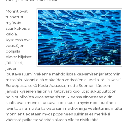
Monnit ovat
tunnetusti
myöskin
suurikokoisia
kaloja.
Kyseessä ovat
vesistöjen
pohjalla
elävät hiljaiset
jättiläiset,
joiden
joustava ruumiinrakenne mahdollistaa kasvamisen järjettömiin
mittoihin. Monni elää makeiden vesistöjen alueella Itä- ja Keski-
Euroopassa sekä Keski-Aasiassa, mutta Suomen itäosien
järvistä kyseinen laji on valitettavasti kuollut jo sukupuuttoon
noin puolitoista vuosisataa sitten. Yleensä ainoastaan öisin
saalistavan monnin ruokavalioon kuuluu hyvin monipuolinen
ravinto aina muista kaloista sammakkoihin ja vesilintuihin, mutta
monnien tiedetään myös popsineen suihinsa esimerkiksi
väärässä paikassa väärään aikaan olleita nisäkkäitä.