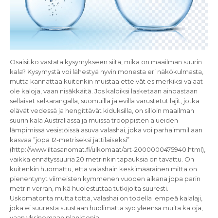
Osaisitko vastata kysymykseen siitä, mikä on maailman suurin
kala? Kysymystä voi lähestyä hyvin monesta eri näkökulmasta,
mutta kannattaa kuitenkin muistaa etteivät esimerkiksi valaat
ole kaloja, vaan nisäkkäitä. Jos kaloiksi lasketaan ainoastaan
sellaiset selkärangalla, suomuilla ja evillä varustetut lajit, jotka
elävät vedessä ja hengittävät kiduksilla, on silloin maailman
suurin kala Australiassa ja muissa trooppisten alueiden
lämpimissä vesistöissä asuva valashai, joka voi parhaimmillaan
kasvaa ”jopa 12-metriseksi jättiläiseksi”
(http://www.iltasanomat.fi/ulkomaat/art-2000000475940.html),
vaikka ennätyssuuria 20 metrinkin tapauksia on tavattu. On
kuitenkin huomattu, että valashain keskimääräinen mitta on
pienentynyt viimeisten kymmenen vuoden aikana jopa parin
metrin verran, mikä huolestuttaa tutkijoita suuresti.
Uskomatonta mutta totta, valashai on todella lempeä kalalaji,
joka ei suuresta suustaan huolimatta syö yleensä muita kaloja,
vaan yksinomaan planktonia.