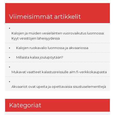
Artikkelien
Lohi on yksi maailman tunnetuimmista ja arvostetuimmista
kaloista
selaus
Viimeisimmät artikkelit
Kaloista yleisesti
Kalojen ja muiden vesieläinten vuorovaikutus luonnossa:
Kyyt vesistöjen läheisyydessä
Kalojen ruokavalio luonnossa ja akvaariossa
Millaista kalaa joulupöytään?
Mukavat vaatteet kalastusreissulle aim.fi-verkkokaupasta
Akvaariot ovat upeita ja opettavaisia sisustuselementtejä
Kategoriat